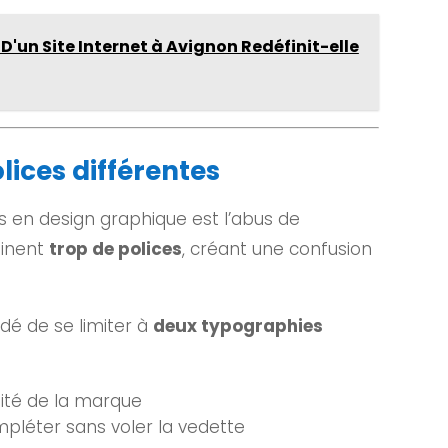
'un Site Internet à Avignon Redéfinit-elle
lices différentes
s en design graphique est l’abus de
binent
trop de polices
, créant une confusion
dé de se limiter à
deux typographies
ntité de la marque
ompléter sans voler la vedette